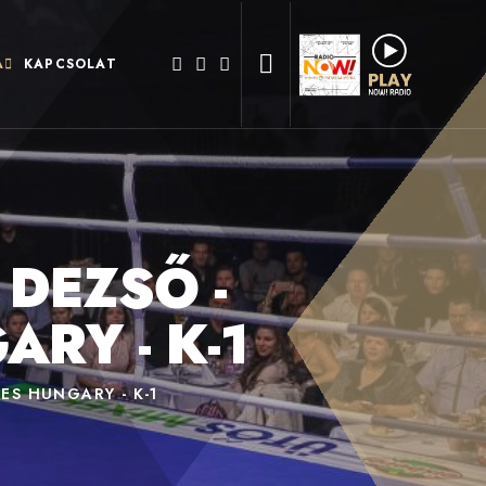
A
KAPCSOLAT
DEZSŐ -
RY - K-1
ES HUNGARY - K-1