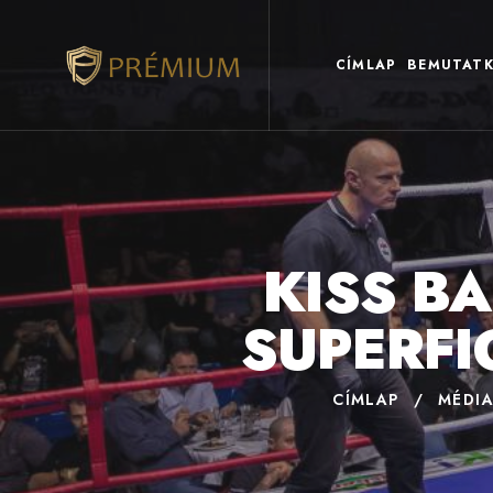
CÍMLAP
BEMUTATK
KISS B
SUPERFI
CÍMLAP
/
MÉDI