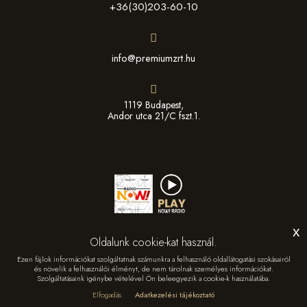
+36(30)203-60-10
info@premiumzrt.hu
1119 Budapest,
Andor utca 21/C fszt.1.
x
Oldalunk cookie-kat használ.
Ezen fájlok információkat szolgáltatnak számunkra a felhasználó oldallátogatási szokásairól
és növelik a felhasználói élményt, de nem tárolnak személyes információkat.
Szolgáltatásaink igénybe vételével Ön beleegyezik a cookie-k használatába.
© Copyright
2026 -
Prémium Média & Sport Management Zrt.
Elfogadás
Adatkezelési tájékoztató