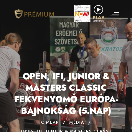
OPEN, IFI, JUNIOR &
MASTERS CLASSIC
FEKVENYOMÓ EURÓPA-
BAJNOKSÁG (5.NAP)
CÍMLAP
/
MÉDIA
/
OPEN, IFI, JUNIOR & MASTERS CLASSIC