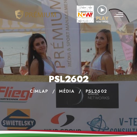
PSL2602
CÍMLAP
/
MÉDIA
/
PSL2602