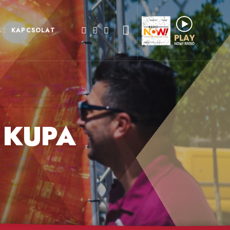
A
KAPCSOLAT
 KUPA
A