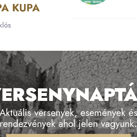
PA KUPA
klós
ERSENYNAPT
Aktuális versenyek, események é
rendezvények ahol jelen vagyunk