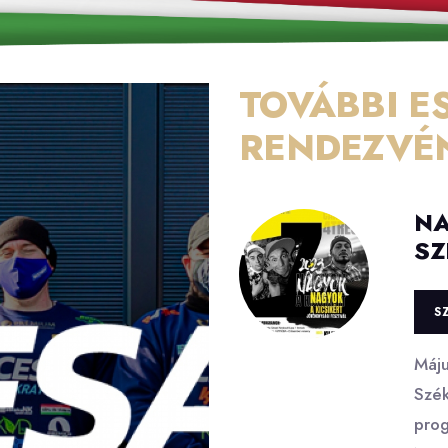
TOVÁBBI E
RENDEZVÉ
NA
SZ
S
Máju
Szék
prog