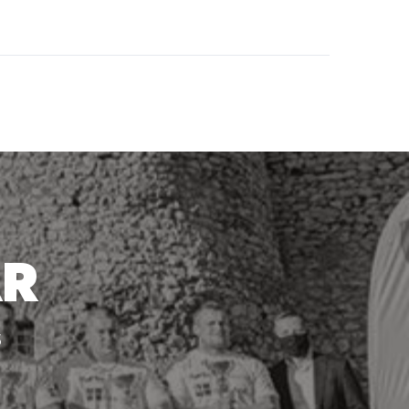
ÁR
s
.