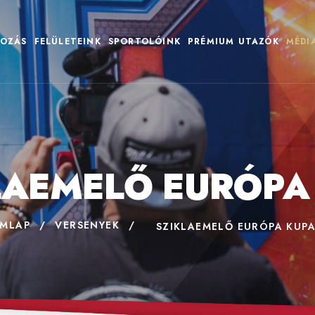
OZÁS
FELÜLETEINK
SPORTOLÓINK
PRÉMIUM UTAZÓK
MÉDI
LAEMELŐ EURÓPA
ÍMLAP
/
VERSENYEK
/
SZIKLAEMELŐ EURÓPA KUP