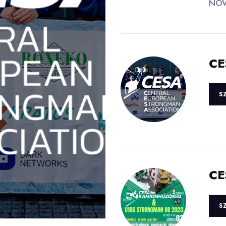
NOW 
CE
S
CE
S