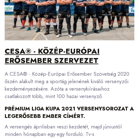
CESA® - KÖZÉP-EURÓPAI
ERŐSEMBER SZERVEZET
A CESA® - Közép-Európai Erősember Szövetség 2020
őszén alakult meg a sportág jelenének kiváló versenyzői
kezdeményezésére. Azóta a versenykiírásaihoz
csatlakozott több, mint 100 hazai versenyző.
PRÉMIUM LIGA KUPA 2021 VERSENYSOROZAT A
LEGERŐSEBB EMBER CÍMÉRT.
A versengés áprilisban veszi kezdetét, majd júniustól
minden hónapban egy-egy forduló. Tv-s