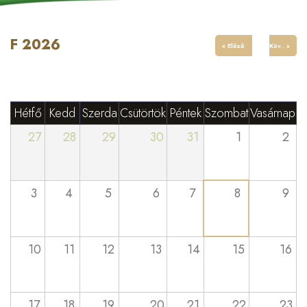
F 2026
« Előző
Köv.. »
Hétfő
Kedd
Szerda
Csütörtök
Péntek
Szombat
Vasárnap
27
28
29
30
31
1
2
3
4
5
6
7
8
9
10
11
12
13
14
15
16
17
18
19
20
21
22
23