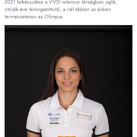
2021 felkészülése a VVSI velencei térségben zajlik,
ötödik éve támogatottunk, a cél ebben az évben
természetesen az Olimpia.