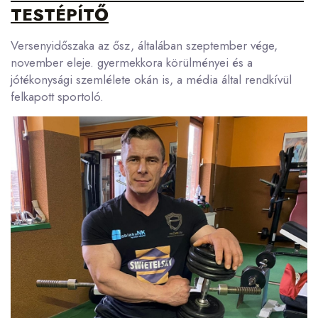
TESTÉPÍTŐ
Versenyidőszaka az ősz, általában szeptember vége,
november eleje. gyermekkora körülményei és a
jótékonysági szemlélete okán is, a média által rendkívül
felkapott sportoló.