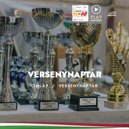
VERSENYNAPTÁR
CÍMLAP
/
VERSENYNAPTÁR