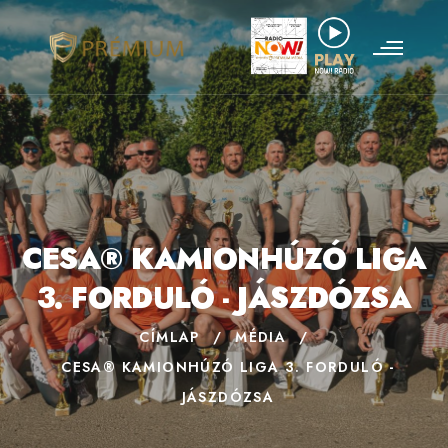
CESA® KAMIONHÚZÓ LIGA
3. FORDULÓ - JÁSZDÓZSA
CÍMLAP
/
MÉDIA
/
CESA® KAMIONHÚZÓ LIGA 3. FORDULÓ -
JÁSZDÓZSA