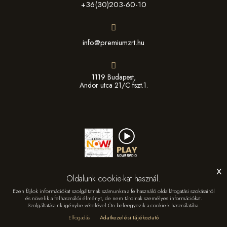
+36(30)203-60-10
info@premiumzrt.hu
1119 Budapest,
Andor utca 21/C fszt.1.
x
Oldalunk cookie-kat használ.
Ezen fájlok információkat szolgáltatnak számunkra a felhasználó oldallátogatási szokásairól
és növelik a felhasználói élményt, de nem tárolnak személyes információkat.
Szolgáltatásaink igénybe vételével Ön beleegyezik a cookie-k használatába.
© Copyright
2026 -
Prémium Média & Sport Management Zrt.
Elfogadás
Adatkezelési tájékoztató