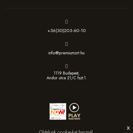
+36(30)203-60-10
info@premiumzrt.hu
1119 Budapest,
Andor utca 21/C fszt.1.
x
Oldalunk cookie-kat használ.