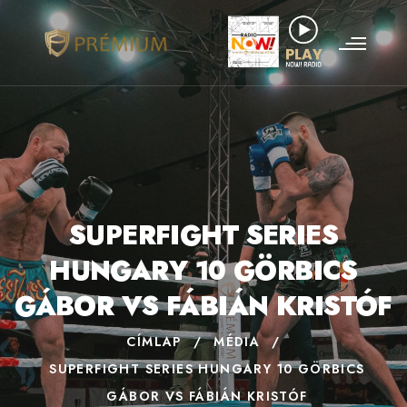
SUPERFIGHT SERIES
HUNGARY 10 GÖRBICS
GÁBOR VS FÁBIÁN KRISTÓF
CÍMLAP
/
MÉDIA
/
SUPERFIGHT SERIES HUNGARY 10 GÖRBICS
GÁBOR VS FÁBIÁN KRISTÓF