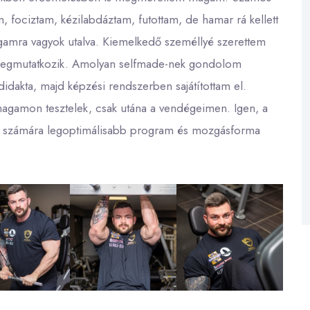
fociztam, kézilabdáztam, futottam, de hamar rá kellett
gamra vagyok utalva. Kiemelkedő személlyé szerettem
megmutatkozik. Amolyan selfmade-nek gondolom
akta, majd képzési rendszerben sajátítottam el.
magamon tesztelek, csak utána a vendégeimen. Igen, a
ég számára legoptimálisabb program és mozgásforma