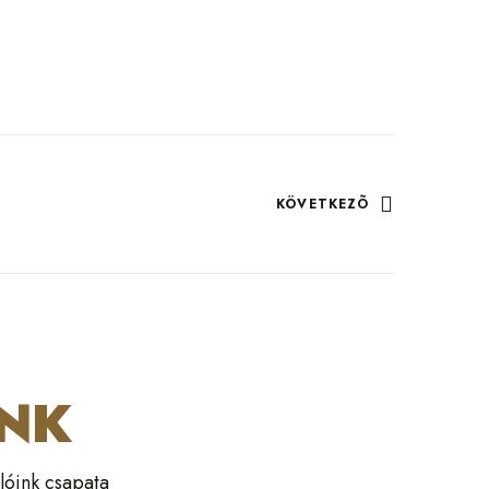
KÖVETKEZÕ
INK
lóink csapata