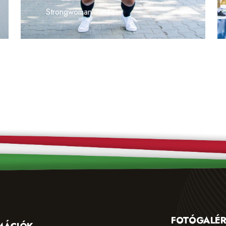
Strongwoman
FOTÓGALÉR