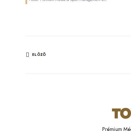
ELÕZÕ
TO
Prémium Médi