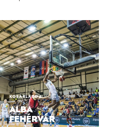
KOSÁRLABDA
ALBA
FEHÉRVÁR