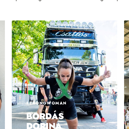
STRONGWOMAN
BORDÁS
DORINA