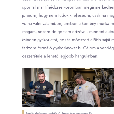
sporttal már tínédzser koromban megismerkedtem, 
jönnöm, hogy nem tudok kiteljesedni, csak ha ma
volna válni valamiben, amiben a kemény munka 
magam, sosem dolgoztam edzővel, mindent autodid
Minden gyakorlatot, edzés módszert előbb saját 
farizom formáló gyakorlatokat is. Célom a vend
összetétele a lehető legjobb hangulatban.
Fotók: Prémium Média & Sport Management Zrt.