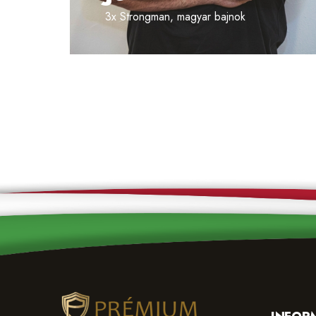
3x Strongman, magyar bajnok