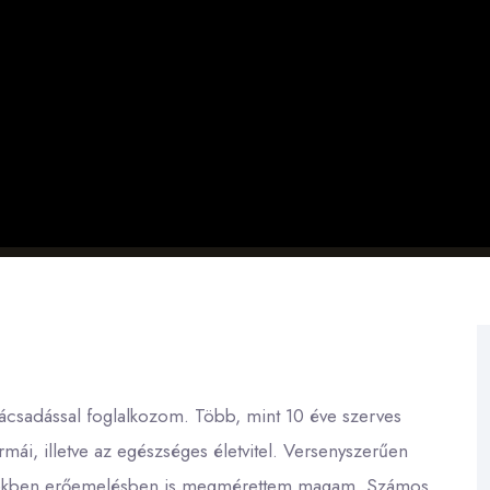
nácsadással foglalkozom. Több, mint 10 éve szerves
ái, illetve az egészséges életvitel. Versenyszerűen
ai években erőemelésben is megmérettem magam. Számos