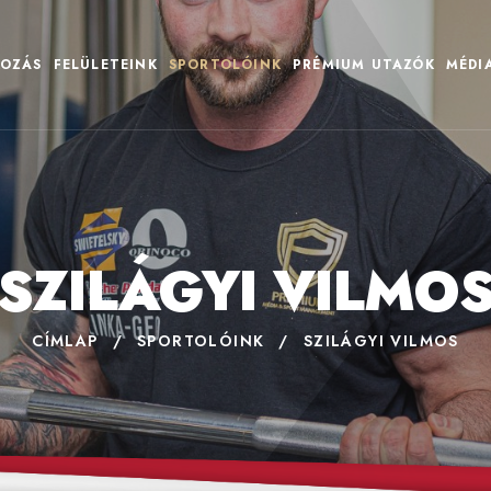
OZÁS
FELÜLETEINK
SPORTOLÓINK
PRÉMIUM UTAZÓK
MÉDI
SZILÁGYI VILMO
CÍMLAP
/
SPORTOLÓINK
/
SZILÁGYI VILMOS