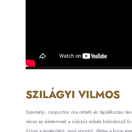
SZILÁGYI VILMOS
Személyi, csoportos óra oktató és táplálkozási ta
része az életemnek a súlyzós edzés különböző form
űzöm a testépítést, mint sportot, illetve a kor