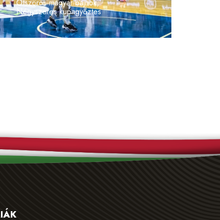
Ötszörös magyar bajnok,
Négyszeres kupagyőztes
IÁK